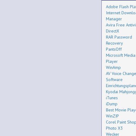
Adobe Flash Pla
Internet Downlo
Manager
Avira Free Antivi
DirectX
RAR Password
Recovery
PantsOff
Microsoft Media
Player
WinAmp
AV Voice Change
Software
Einrichtungsplan
Kyodai Mahjong
iTunes
iDump
Best Movie Play
WinZIP
Corel Paint Sho
Photo X3
Wecker