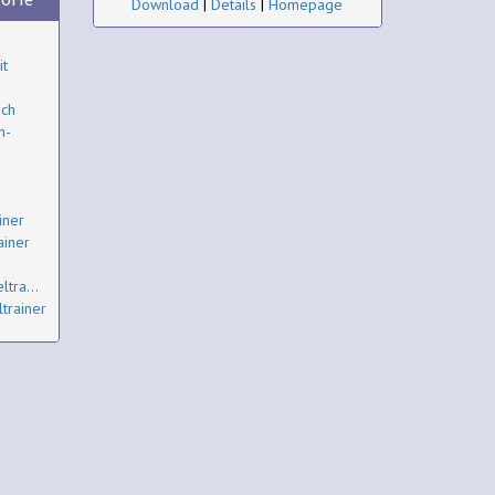
Download
|
Details
|
Homepage
it
uch
h-
iner
ainer
tra...
trainer