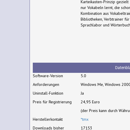
Karteikasten-Prinzip geziel
nur Vokabeln lernt, die sch
Kombination aus Vokabeltrai
Bibliotheken, Verbtrainer f
Sprachlabor und Wörterbuch
Datenbla
Software-Version
5.0
Anforderungen
Windows Me, Windows 200
Uninstall-Funktion
Ja
Preis für Registrierung
24,95 Euro
(der Preis kann durch Währ
Herstellerkontakt
*tmx
Downloads bisher
17153