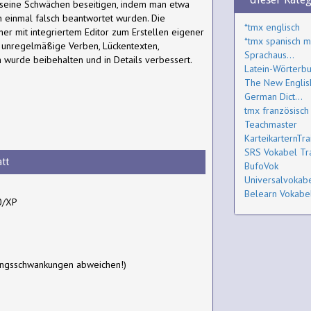
t seine Schwächen beseitigen, indem man etwa
on einmal falsch beantwortet wurden. Die
*tmx englisch
ner mit integriertem Editor zum Erstellen eigener
*tmx spanisch m
ür unregelmäßige Verben, Lückentexten,
Sprachaus...
 wurde beibehalten und in Details verbessert.
Latein-Wörterb
The New Englis
German Dict...
tmx französisch
Teachmaster
KarteikarternTra
SRS Vokabel Tr
tt
BufoVok
Universalvokabel
Belearn Vokabel
0/XP
ungsschwankungen abweichen!)