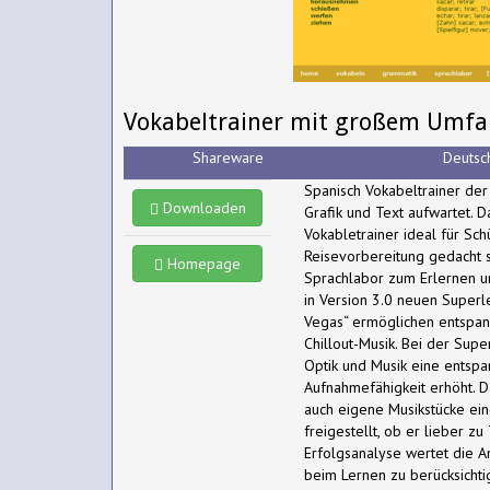
Vokabeltrainer mit großem Umfan
Shareware
Deutsc
Spanisch Vokabeltrainer de
Downloaden
Grafik und Text aufwartet.
Vokabletrainer ideal für Sch
Reisevorbereitung gedacht 
Homepage
Sprachlabor zum Erlernen 
in Version 3.0 neuen Super
Vegas“ ermöglichen entspa
Chillout-Musik. Bei der Sup
Optik und Musik eine entsp
Aufnahmefähigkeit erhöht. 
auch eigene Musikstücke e
freigestellt, ob er lieber zu
Erfolgsanalyse wertet die A
beim Lernen zu berücksicht