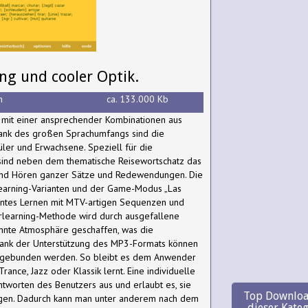
g und cooler Optik.
h
ca. 133.000 Kb
r mit einer ansprechender Kombinationen aus
 Dank des großen Sprachumfangs sind die
üler und Erwachsene. Speziell für die
sind neben dem thematische Reisewortschatz das
und Hören ganzer Sätze und Redewendungen. Die
learning-Varianten und der Game-Modus „Las
nntes Lernen mit MTV-artigen Sequenzen und
erlearning-Methode wird durch ausgefallene
annte Atmosphäre geschaffen, was die
Dank der Unterstützung des MP3-Formats können
ingebunden werden. So bleibt es dem Anwender
 Trance, Jazz oder Klassik lernt. Eine individuelle
ntworten des Benutzers aus und erlaubt es, sie
Top Downloa
igen. Dadurch kann man unter anderem nach dem
dieser Kate