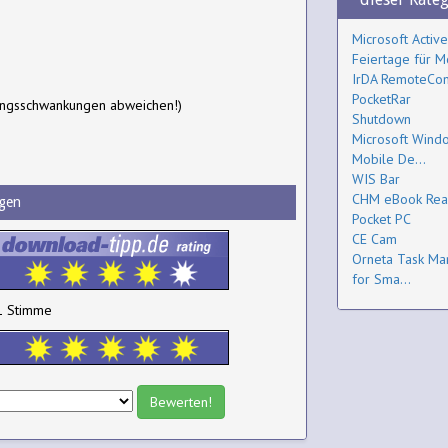
Microsoft Activ
Feiertage für M
IrDA RemoteCont
PocketRar
ungsschwankungen abweichen!)
Shutdown
Microsoft Wind
Mobile De...
WIS Bar
CHM eBook Rea
gen
Pocket PC
CE Cam
Orneta Task Ma
for Sma...
1 Stimme