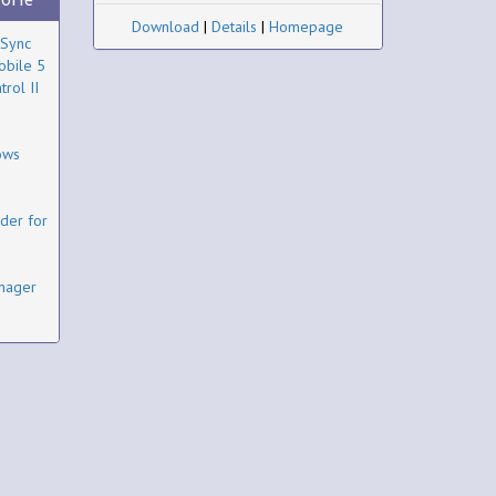
Download
|
Details
|
Homepage
eSync
obile 5
rol II
ows
der for
nager