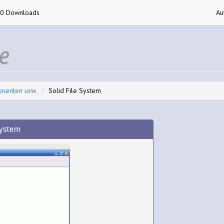
00 Downloads
Au
onenten usw.
Solid File System
System