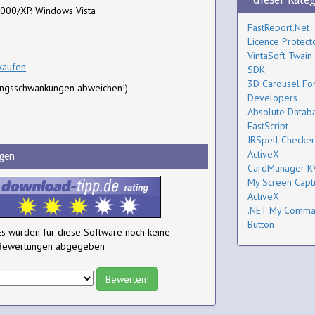
000/XP, Windows Vista
FastReport.Net
Licence Protect
VintaSoft Twain
kaufen
SDK
3D Carousel Fo
ungsschwankungen abweichen!)
Developers
Absolute Datab
FastScript
JRSpell Checker
ActiveX
gen
CardManager K
My Screen Capt
ActiveX
.NET My Comm
Button
Es wurden für diese Software noch keine
Bewertungen abgegeben