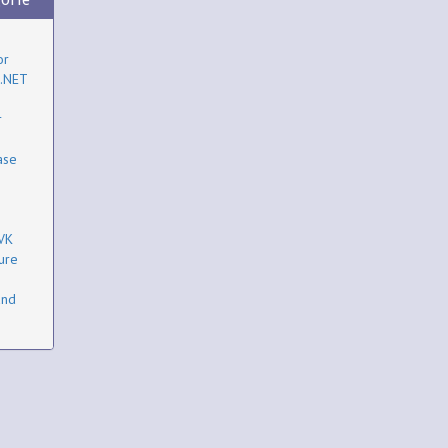
or
 .NET
r
ase
VK
ure
and