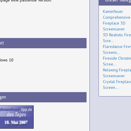
epage eine passende Version.
Kaminfeuer
Comprehensive 
Fireplace 3D
Screensaver
3D Realistic Fir
Scre...
tt
Flaredance Fir
Screens...
Fireside Christ
dows 10
Scree...
Relaxing Firepl
Screensaver
Crystal Firepla
Screen...
gen