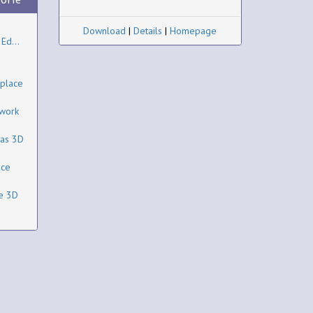
Download
|
Details
|
Homepage
Ed...
eplace
ework
mas 3D
ace
ce 3D