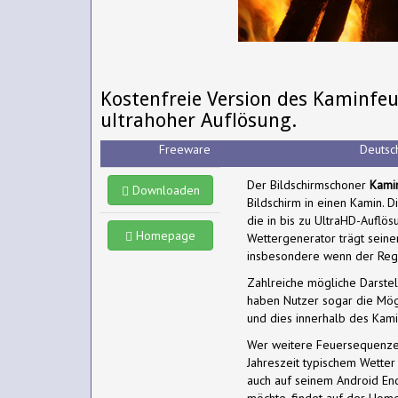
Kostenfreie Version des Kaminfeu
ultrahoher Auflösung.
Freeware
Deutsc
Der Bildschirmschoner
Kami
Downloaden
Bildschirm in einen Kamin. D
die in bis zu UltraHD-Auflö
Homepage
Wettergenerator trägt seine
insbesondere wenn der Rege
Zahlreiche mögliche Darstel
haben Nutzer sogar die Mögl
und dies innerhalb des Kam
Wer weitere Feuersequenzen
Jahreszeit typischem Wetter
auch auf seinem Android End