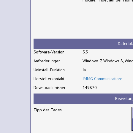
möchte, findet auf der Hom
Datenbla
Software-Version
5.3
Anforderungen
Windows 7, Windows 8, Win
Uninstall-Funktion
Ja
Herstellerkontakt
JMMG Communications
Downloads bisher
149870
Bewertun
Tipp des Tages