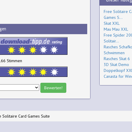
Free Solitaire C
Games S...
Skat XXL
gen
Mau Mau XXL
Free Spider 200
Solitair...
Rasches Schafk
Schwimmen
Rasches Skat 6
166 Stimmen
3D Skat Demo
Doppelkopf XX
Canasta for Wi
e Solitaire Card Games Suite