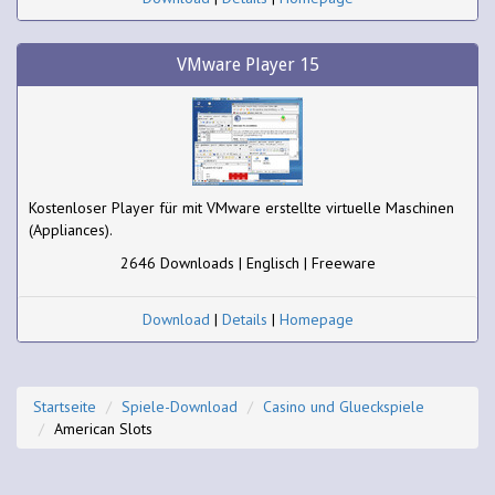
VMware Player 15
Kostenloser Player für mit VMware erstellte virtuelle Maschinen
(Appliances).
2646 Downloads | Englisch | Freeware
Download
|
Details
|
Homepage
Startseite
Spiele-Download
Casino und Glueckspiele
American Slots