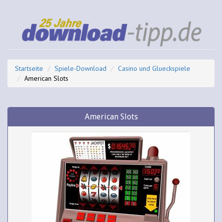
Startseite
Spiele-Download
Casino und Glueckspiele
American Slots
American Slots