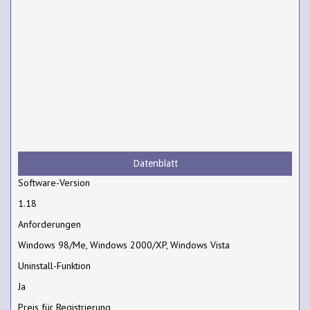
Datenblatt
Software-Version
1.18
Anforderungen
Windows 98/Me, Windows 2000/XP, Windows Vista
Uninstall-Funktion
Ja
Preis für Registrierung