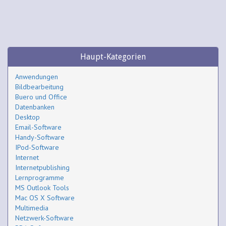
Haupt-Kategorien
Anwendungen
Bildbearbeitung
Buero und Office
Datenbanken
Desktop
Email-Software
Handy-Software
IPod-Software
Internet
Internetpublishing
Lernprogramme
MS Outlook Tools
Mac OS X Software
Multimedia
Netzwerk-Software