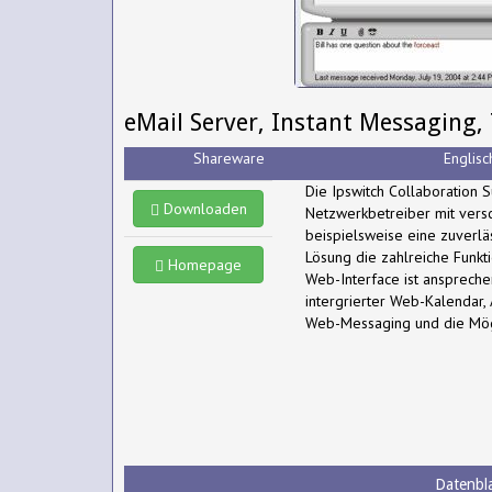
eMail Server, Instant Messagin
Shareware
Englisc
Die Ipswitch Collaboration S
Downloaden
Netzwerkbetreiber mit vers
beispielsweise eine zuverl
Lösung die zahlreiche Funkti
Homepage
Web-Interface ist ansprechen
intergrierter Web-Kalendar, 
Web-Messaging und die Mögl
Datenbla