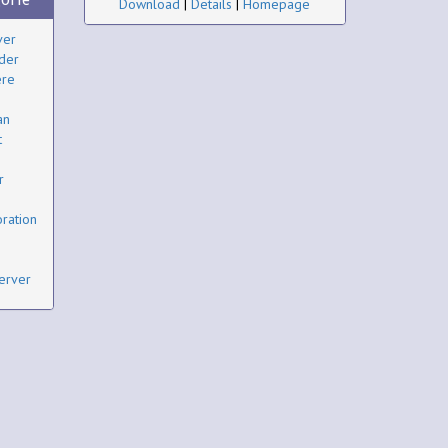
Download
|
Details
|
Homepage
ver
der
ere
an
t
r
oration
Server