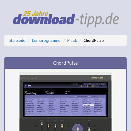
Startseite
Lernprogramme
Musik
ChordPulse
ChordPulse