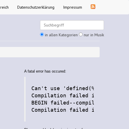
reich
Datenschutzerklärung
Impressum
in allen Kategorien
nur in Musik
A fatal error has occured:
Can't use 'defined(%hash)' (May
Compilation failed in require a
BEGIN failed--compilation abort