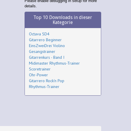
Please enable debugging in setup for more
details.
Top 10 Downloads in dieser
Kategorie
Octava SD4
Gitarrero Beginner
EinsZweiDrei Violino
Gesangstrainer
Gitarrenkurs - Band I
Midimaster Rhythmus-Trainer
Scoretrainer
Ohr-Power
Gitarrero Rock'n Pop
Rhythmus-Trainer