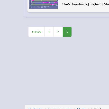
1645 Downloads | Englisch | Sh
zurück
1
2
3