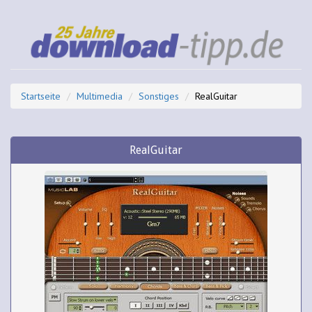
Startseite
Multimedia
Sonstiges
RealGuitar
RealGuitar