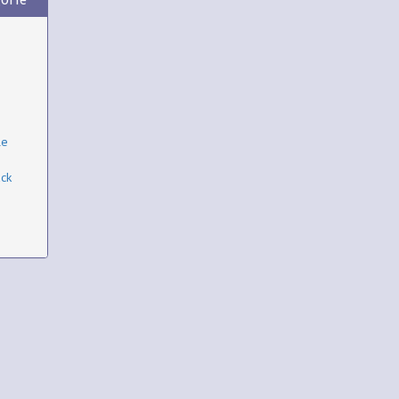
le
ck