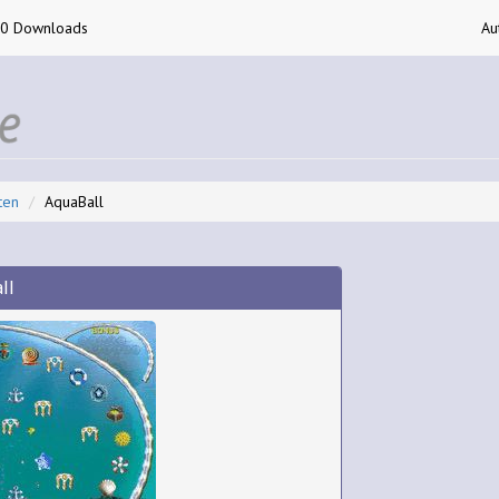
00 Downloads
Au
ten
AquaBall
ll