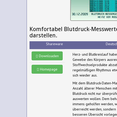
Komfortabel Blutdruck-Messwerte
darstellen.
Shareware
Deutsc
Herz- und Blutkreislauf hab
Downloaden
Gewebe des Körpers ausreic
Stoffwechselprodukte abzutr
Homepage
regelmäßigen Rhythmus et
sich wieder aus.
Mit dem Blutdruck-Daten-M
Anzahl älterer Menschen mit
Blutdruck nicht nur überprü
auswerten wollen. Dem beha
immens geholfen werden, we
überreicht werden, sondern 
besseren Übersicht vorlegen