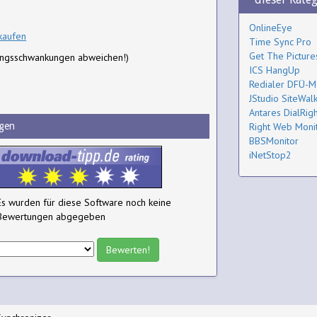
OnlineEye
kaufen
Time Sync Pro
Get The Picture
ungsschwankungen abweichen!)
ICS HangUp
Redialer DFÜ-M
JStudio SiteWal
Antares DialRigh
gen
Right Web Moni
BBSMonitor
iNetStop2
Es wurden für diese Software noch keine
Bewertungen abgegeben