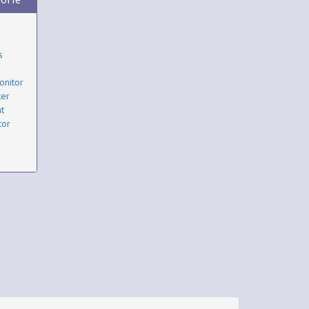
s
onitor
ker
t
tor