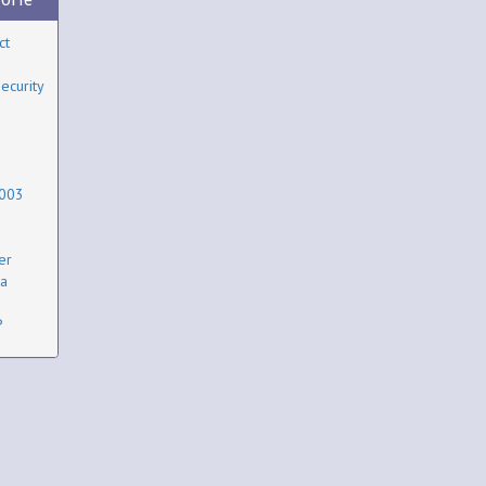
ct
ecurity
2003
er
ta
P