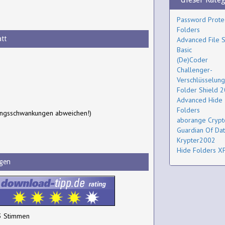
Password Prote
Folders
tt
Advanced File S
Basic
(De)Coder
Challenger-
Verschlüsselung
Folder Shield 
Advanced Hide
Folders
ungsschwankungen abweichen!)
aborange Crypt
Guardian Of Da
Krypter2002
Hide Folders X
gen
3 Stimmen